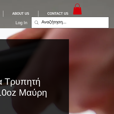
ABOUT US
CONTACT US
Log In
α Τρυπητή
10oz Μαύρη