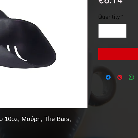
Pri
€8.14
Quantity
*
 10oz, Μαύρη, The Bars,