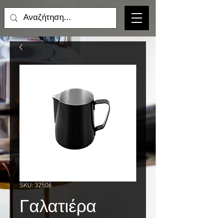
SKU: 32506
Γαλατιέρα