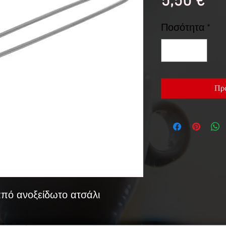
Τι
5,50 €
Ποσότητα
*
Προ
από ανοξείδωτο ατσάλι