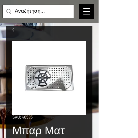
SKU: 40595
Μπαρ Ματ