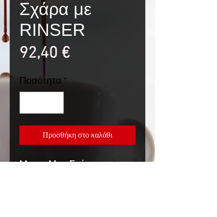
Σχάρα με
RINSER
Τιμή
92,40 €
Ποσότητα
*
Προσθήκη στο καλάθι
Μπαρ Ματ Σχάρα με
RINSER, 32.5x17.5x4cm,
INOX
Ψεκάζει νερό με πίεση