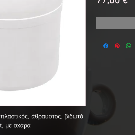
Τ
77,00 €
 πλαστικός, άθραυστος, βιδωτό
t, με σxάρα