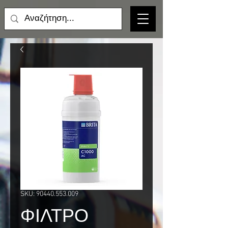
SKU: 90440.553.009
ΦΙΛΤΡΟ