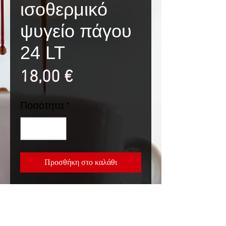
ισοθερμικό
ψυγείο πάγου
24 LT
Τιμή
18,00 €
Ποσότητα
*
Προσθήκη στο καλάθι
Φορητό ισοθερμικό ψυγείο
πάγου 24 LT
Διαστάσεις: 40x24x38 cm