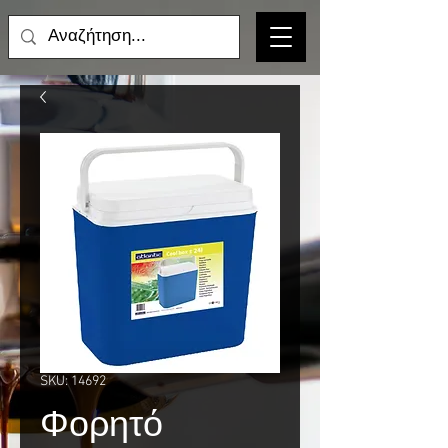
SKU: 14692
Φορητό