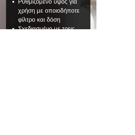
Ρυθμιζόμενο ύψος για
χρήση με οποιοδήποτε
φίλτρο και δόση
Σχεδιασμένο με τρεις
πλάγιες γωνίες
δημιουργώντας
πτερύγια που
μεταφέρουν ομαλά τον
καφέ σε όλο το κλείστρο
Δεν πλένεται σε
πλυντήριο πιάτων
Ιταλικής κατασκευής
COPYRIGHT © Espressor