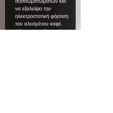
συσσωματωμάτων και
να εξαλείψει την
ηλεκτροστατική φόρτιση
του αλεσμένου καφέ.
Λόγω της ρυθμιστικής
δράσης του κατά την
εκροή καφέ, εξασφαλίζει
ασύγκριτη καθαρότητα
και σταθερότητα δόσης
Μικρομετρική ρύθμιση
άλεσης χωρίς stop
point (κατοχυρωμένο με
δίπλωμα ευρεσιτεχνίας)
Μεταλλικό πιρούνι
(λευκό ανοδιωμένο),