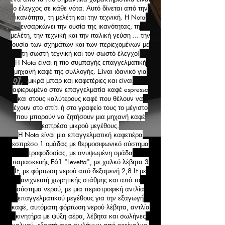
ο έλεγχος σε κάθε νότα. Αυτό δίνεται από την
ικανότητα, τη μελέτη και την τεχνική. Η Nota
ενσαρκώνει την ουσία της ικανότητας, τη
μελέτη, την τεχνική και την ιταλική γεύση ... την
ουσία των σχημάτων και των περιεχομένων με
τη σωστή τεχνική και τον σωστό έλεγχο!
Η Nota είναι η πιο συμπαγής επαγγελματική
μηχανή καφέ της συλλογής. Είναι ιδανικό για
μικρά μπαρ και καφετέριες και είναι
αφιερωμένο στον επαγγελματία καφέ espresso
και στους καλύτερους καφέ που θέλουν να
έχουν στο σπίτι ή στο γραφείο τους το μέγιστο
που μπορούν να ζητήσουν μια μηχανή καφέ
εσπρέσο μικρού μεγέθους.
Η Nota είναι μια επαγγελματική καφετιέρα
εσπρέσο 1 ομάδας με θερμοσιφωνικό σύστημα
τροφοδοσίας, με ανυψωμένη ομάδα
παρασκευής E61 "Levetta", με χαλκό λέβητα 3
Lt, με φόρτωση νερού από δεξαμενή 2,8 Lt με
ανιχνευτή χωρητικής στάθμης και από το
σύστημα νερού, με μια περιστροφική αντλία
επαγγελματικού μεγέθους για την εξαγωγή
καφέ, αυτόματη φόρτωση νερού λέβητα, αντλία
κινητήρα με ψύξη αέρα, λέβητα και σωλήνες