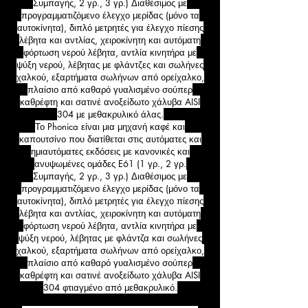
Συμπαγής, 2 γρ., 3 γρ.) Διαθέσιμος με
προγραμματιζόμενο έλεγχο μερίδας (μόνο τα
αυτοκίνητα), διπλό μετρητές για έλεγχο πίεσης
λέβητα και αντλίας, χειροκίνητη και αυτόματη
φόρτωση νερού λέβητα, αντλία κινητήρα με
ψύξη νερού, λέβητας με φλάντζες και σωλήνες
χαλκού, εξαρτήματα σωλήνων από ορείχαλκο,
πλαίσιο από καθαρό γυαλισμένο σούπερ
καθρέφτη και σατινέ ανοξείδωτο χάλυβα AISI
304 με μεθακρυλικό άλας.
Το Phonica είναι μια μηχανή καφέ και
καπουτσίνο που διατίθεται στις αυτόματες και
ημιαυτόματες εκδόσεις με κανονικές και
ανυψωμένες ομάδες E61 (1 γρ., 2 γρ.
Συμπαγής, 2 γρ., 3 γρ.) Διαθέσιμος με
προγραμματιζόμενο έλεγχο μερίδας (μόνο τα
αυτοκίνητα), διπλό μετρητές για έλεγχο πίεσης
λέβητα και αντλίας, χειροκίνητη και αυτόματη
φόρτωση νερού λέβητα, αντλία κινητήρα με
ψύξη νερού, λέβητας με φλάντζα και σωλήνες
χαλκού, εξαρτήματα σωλήνων από ορείχαλκο,
πλαίσιο από καθαρό γυαλισμένο σούπερ
καθρέφτη και σατινέ ανοξείδωτο χάλυβα AISI
304 φτιαγμένο από μεθακρυλικό.