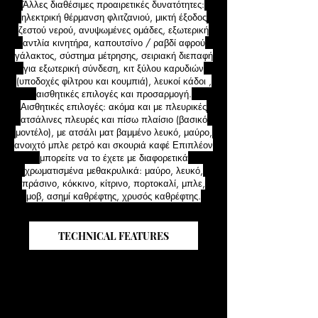
Άλλες διαθέσιμες προαιρετικές δυνατότητες:
ηλεκτρική θέρμανση φλιτζανιού, μικτή έξοδος
ζεστού νερού, ανυψωμένες ομάδες, εξωτερική
αντλία κινητήρα, καπουτσίνο / ραβδί αφρού
γάλακτος, σύστημα μέτρησης, σειριακή διεπαφή
για εξωτερική σύνδεση, κιτ ξύλου καρυδιών
(υποδοχές φίλτρου και κουμπιά), λευκοί κάδοι ,
αισθητικές επιλογές και προσαρμογή.
Αισθητικές επιλογές: ακόμα και με πλευρικές
ατσάλινες πλευρές και πίσω πλαίσιο (βασικό
μοντέλο), με ατσάλι ματ βαμμένο λευκό, μαύρο,
ανοιχτό μπλε ρετρό και σκουριά καφέ Επιπλέον
μπορείτε να το έχετε με διαφορετικά
χρωματισμένα μεθακρυλικά: μαύρο, λευκό,
πράσινο, κόκκινο, κίτρινο, πορτοκαλί, μπλε,
μοβ, ασημί καθρέφτης, χρυσός καθρέφτης.
TECHNICAL FEATURES