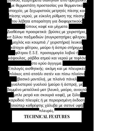
χαλκού, εξαρτήματα σωλήνων από ορείχαλκο,
με θερμοστάτη προστασίας για θερμαντικό
στοιχείο, με ξεχωριστούς μετρητές πίεσης και
πίεσης νερού, με εύκολη ρύθμιση της πίεσης
του λέβητα απαραίτητη για διαφορετικούς
τύπους καφέ και μίγματα.
Διαθέσιμα προαιρετικά: βρύσες με χειριστήριο,
κιτ ξύλου παξιμαδιών (συγκρατητήρες φίλτρου,
μοχλός και κουμπιά / χειριστήρια) λευκοί
κάτοχοι φίλτρου, μαύρο ή άσπρο στήριγμα
φίλτρου E.S.E. προσαρμογέα λοβού ή
κάψουλας, ράβδοι ατμού και νερού με τεφλόν
στο κρύο άγγιγμα.
Επιλογές αισθητικής: ακόμη και με πλευρικές
πλάκες από ατσάλι σατέν και πίσω πλαίσιο
(βασικό μοντέλο), με πλαϊνά πάνελ
γυαλιστερού γυαλιού (μαύρο ή άσπρο), με
βαμμένο μεταλλικό ματ (λευκό, μαύρο, ανοιχτό
μπλε ρετρό και σκουριά καφέ), με ξύλο
καρυδιού πλευρές ή με περιορισμένη έκδοση
(σούπερ καθρέφτης χάλυβα με σατινέ υφή)
πλευρές.
TECHNICAL FEATURES