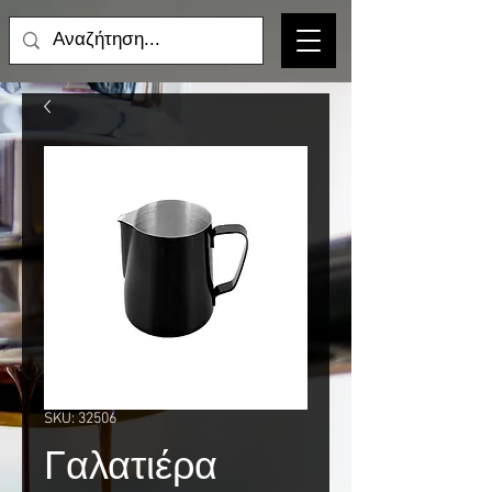
SKU: 32506
Γαλατιέρα