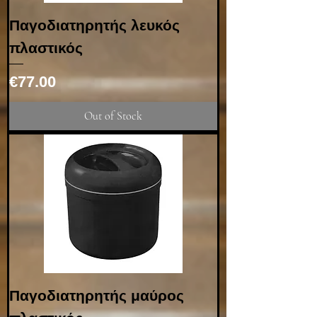
Παγοδιατηρητής λευκός
πλαστικός
Price
€77.00
Out of Stock
Παγοδιατηρητής μαύρος