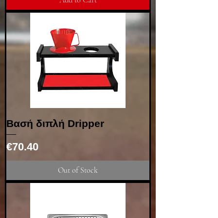
Βασή διπλή Dripper
Price
€70.40
Out of Stock