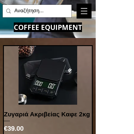
COFFEE EQUIPMENT
Ζυγαριά Ακριβείας Καφε 2κg
Price
€39.00